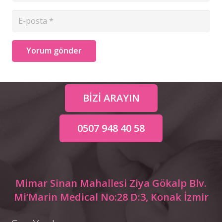
Yorum gönder
BİZİ ARAYIN
0507 948 40 58
Mimar Sinan Mahallesi Ziya Gökalp Blv.
Mi’Marin Medical No:28 D:3, Konak İzmir