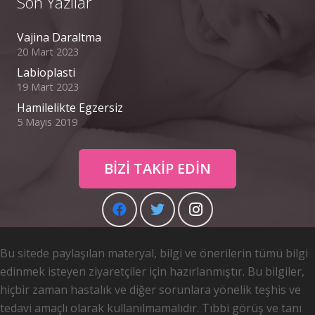
Son Yazılar
Vajina Daraltma
20 Mart 2023
Labioplasti
19 Mart 2023
Hamilelikte Egzersiz
5 Mayıs 2019
BİZİ TAKİP EDİN
Bu sitede paylaşılan materyal, bilgi ve önerilerin tümü bilgi
edinmek isteyen ziyaretçiler için hazırlanmıştır. Bu bilgiler,
hiçbir zaman hastalık ve diğer sorunlara yönelik teşhis ve
tedavi amaçlı olarak kullanılmamalıdır. Tıbbi görüş ve tanı